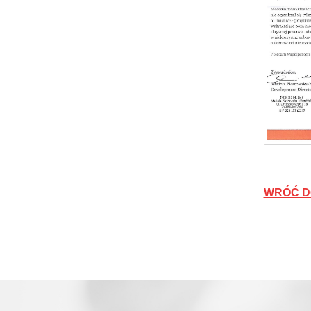
WRÓĆ D